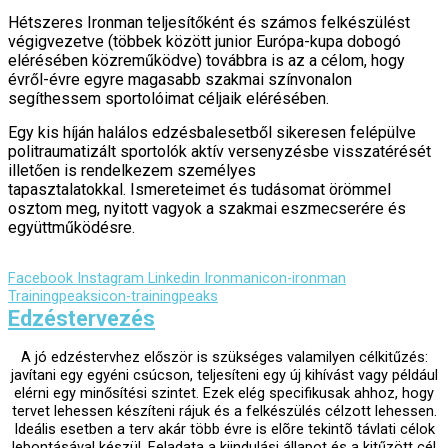
Hétszeres Ironman teljesítőként és számos felkészülést
végigvezetve (többek között junior Európa-kupa dobogó
elérésében közreműködve) továbbra is az a célom, hogy
évről-évre egyre magasabb szakmai színvonalon
segíthessem sportolóimat céljaik elérésében.
Egy kis híján halálos edzésbalesetből sikeresen felépülve
politraumatizált sportolók aktív versenyzésbe visszatérését
illetően is rendelkezem személyes
tapasztalatokkal.
Ismereteimet és tudásomat örömmel
osztom meg, nyitott vagyok a szakmai eszmecserére és
együttműködésre.
Facebook
Instagram
Linkedin
Ironmanicon-ironman
Trainingpeaksicon-trainingpeaks
Edzéstervezés
A jó edzéstervhez először is szükséges valamilyen célkitűzés:
javítani egy egyéni csúcson, teljesíteni egy új kihívást vagy például
elérni egy minősítési szintet. Ezek elég specifikusak ahhoz, hogy
tervet lehessen készíteni rájuk és a felkészülés célzott lehessen.
Ideális esetben a terv akár több évre is elõre tekintõ távlati célok
lebontásával készül. Feladata a kiindulási állapot és a kitűzött cél