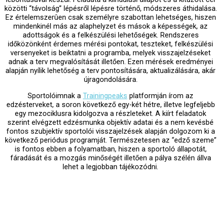
közötti “távolság” lépésről lépésre történő, módszeres áthidalása.
Ez értelemszerûen csak személyre szabottan lehetséges, hiszen
mindenkinél más az alaphelyzet és mások a képességek, az
adottságok és a felkészülési lehetőségek. Rendszeres
időközönként érdemes mérési pontokat, teszteket, felkészülési
versenyeket is beiktatni a programba, melyek visszajelzéseket
adnak a terv megvalósítását illetően. Ezen mérések eredményei
alapján nyílik lehetőség a terv pontosítására, aktualizálására, akár
újragondolására.
Sportolóimnak a
Trainingpeaks
platformján írom az
edzésterveket, a soron következő egy-két hétre, illetve legfeljebb
egy mezociklusra kidolgozva a részleteket. A kiírt feladatok
szerint elvégzett edzésmunka objektív adatai és a nem kevésbé
fontos szubjektív sportolói visszajelzések alapján dolgozom ki a
következő periódus programját. Természetesen az “edző szeme”
is fontos ebben a folyamatban, hiszen a sportoló állapotát,
fáradását és a mozgás minőségét illetően a pálya szélén állva
lehet a legjobban tájékozódni.
Ha az edzésterv megvan, kellesz Te is a sikerhez. A tervezés
kezdetén természetesen egyeztetjük a felkészüléshez
rendelkezésedre álló időkeretet annak érdekében, hogy a terv