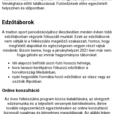
Vendégháza előtti találkozással. Futóedzések előre egyeztetett
helyszínen és időpontban.
Edzőtáborok
A triatlon sport periodizációjához illeszkedően minden évben több
edzőtáborban végzünk fókuszált munkát. Ezek az edzőtáborok
nem váltják ki a felkészülés megelőző szakaszait, fontos, hogy
megfelelő alapokkal és egészségesen vegyen részt rajtuk
mindenki. Bízom benne, hogy a járványhelyzet 2021-ben már nem
fogja gátolni az immár hagyományos táborokat:
téli alapozó belföldi úszó-futó hosszú hétvége,
kora tavaszi kerékpáros fókuszú edzőtábor a
horvátországi Medulinban,
nyári hegyvidéki formába hozó edzőtábor az olasz vagy az
osztrák Alpokban.
Online konzultáció
Az éves felkészülési program közös kialakítására, az elvégzett
edzésmunka és a teljesített versenyek kiértékelésére, illetve
további négyszemközti egyeztetésekre az online konzultáció
bizonyult rugalmas és kényelmes megoldásnak. Az alábbi linken