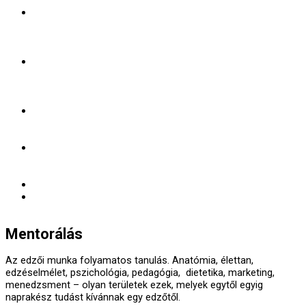
Kerüld a személyes jellegű felszerelési tárgyak
(úszószemüveg, úszósapka, neoprén ruha, kerékpár, stb.)
közös használatát, különös tekintettel a kulacsok, illetve
frissítők megosztására!
A nyíltvízi edzéseken tilos egyedül úszni, legalább két fős
csoportokban kell dolgozni annak érdekében, hogy
bármilyen vészhelyzet esetén (például izomgörcs) a bajba
jutott személynek legyen azonnali segítsége.
Az előző ponthoz kapcsolódóan minden csoportban
kötelező egy biztonsági bója használata. Biztonsági bója
nélkül egyedül úszni nyílt vízben tilos!
Az edzéseken kizárólag biztonságos használatra alkalmas
állapotú és az adott célra megfelelő felszereléssel
(kerékpár, fejvédő, futócipő) lehet részt venni.
Fejvédő nélkül a kerékpáros edzések nem látogathatók.
A száraz edzéseken a KRESZ szabályainak betartása
kötelező.
Mentorálás
Az edzői munka folyamatos tanulás. Anatómia, élettan,
edzéselmélet, pszichológia, pedagógia, dietetika, marketing,
menedzsment – olyan területek ezek, melyek egytől egyig
naprakész tudást kívánnak egy edzőtől.