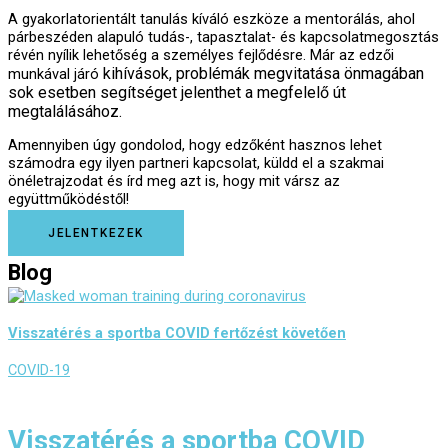
A gyakorlatorientált tanulás kíváló eszköze a mentorálás, ahol
párbeszéden alapuló tudás-, tapasztalat- és kapcsolatmegosztás
révén nyílik lehetőség a személyes fejlődésre. Már az edzői
kihívások, problémák megvitatása önmagában
munkával járó
sok esetben segítséget jelenthet a megfelelő út
megtalálásához.
Amennyiben úgy gondolod, hogy edzőként hasznos lehet
számodra egy ilyen partneri kapcsolat, küldd el a szakmai
önéletrajzodat és írd meg azt is, hogy mit vársz az
együttműködéstől!
JELENTKEZEK
Blog
Visszatérés a sportba COVID fertőzést követően
COVID-19
Visszatérés a sportba COVID