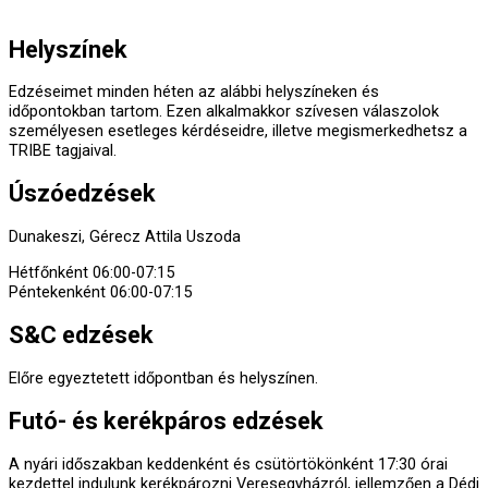
végrehajtható legyen, ám a végrehajtás a Te feladatod.
Helyszínek
Edzéseimet minden héten az alábbi helyszíneken és
időpontokban tartom. Ezen alkalmakkor szívesen válaszolok
személyesen esetleges kérdéseidre, illetve megismerkedhetsz a
TRIBE tagjaival.
Úszóedzések
Dunakeszi, Gérecz Attila Uszoda
Hétfőnként 06:00-07:15
Péntekenként 06:00-07:15
S&C edzések
Előre egyeztetett időpontban és helyszínen.
Futó- és kerékpáros edzések
A nyári időszakban keddenként és csütörtökönként 17:30 órai
kezdettel indulunk kerékpározni Veresegyházról, jellemzően a Dédi