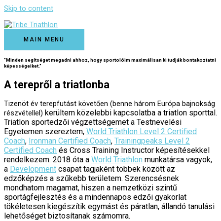
Skip to content
MAIN MENU
"Minden segítséget megadni ahhoz, hogy sportolóim maximálisan ki tudják bontakoztatni
képességeiket."
A terepről a triatlonba
Tizenöt év terepfutást követően (benne három Európa bajnokság
kerültem közelebbi kapcsolatba a triatlon sporttal.
részvétellel)
Triatlon sportedzői végzettségemet a Testnevelési
Egyetemen szereztem,
World Triathlon Level 2 Certified
Coach
,
Ironman Certified Coach
,
Trainingpeaks Level 2
Certified Coach
és Cross Training Instructor képesítésekkel
rendelkezem. 2018 óta a
World Triathlon
munkatársa vagyok,
a
Development
csapat tagjaként többek között az
edzőképzés a szűkebb területem. Szerencsésnek
mondhatom magamat, hiszen a nemzetközi szintű
sportágfejlesztés és a mindennapos edzői gyakorlat
tökéletesen kiegészítik egymást és páratlan, állandó tanulási
lehetőséget biztosítanak számomra.