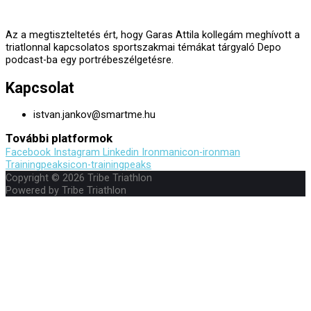
Az a megtiszteltetés ért, hogy Garas Attila kollegám meghívott a
triatlonnal kapcsolatos sportszakmai témákat tárgyaló Depo
podcast-ba egy portrébeszélgetésre.
Kapcsolat
istvan.jankov@smartme.hu
További platformok
Facebook
Instagram
Linkedin
Ironmanicon-ironman
Trainingpeaksicon-trainingpeaks
Copyright © 2026
Tribe Triathlon
Powered by
Tribe Triathlon