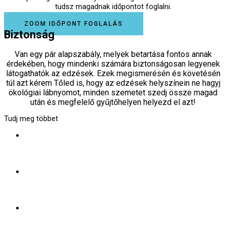
tudsz magadnak időpontot foglalni.
ZOOM IDŐPONT FOGLALÁS
Biztonság
Van egy pár alapszabály, melyek betartása fontos annak
érdekében, hogy mindenki számára biztonságosan legyenek
látogathatók az edzések. Ezek megismerésén és követésén
túl azt kérem Tőled is, hogy az edzések helyszínein ne hagyj
ökológiai lábnyomot, minden szemetet szedj össze magad
után és megfelelő gyűjtőhelyen helyezd el azt!
Tudj meg többet
Csak az látogathatja a foglalkozásokat, aki teljesen
egészséges, illetve akinek a családjában sincsen
semmilyen COVID-tünet (köhögés, hőemelkedés, láz, tartós
izomfájdalom, légúti panaszok, szaglás elvesztése, stb.).
A COVID-19 járvány miatt nem javaslom az általunk
látogatott létesítmények közös helyiségeinek (zuhanyzók,
mosdók, öltözők, stb.) használatát, lehetőség szerint
otthon oldd meg az átöltözést és a zuhanyzást!
Az edzések során kerüld a személyes kontaktust (pl.
kézfogás), tarsd be a kormányzat, illetve az illetékes
hatóságok által javasolt távolságokat!